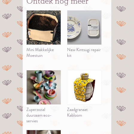
Ontdek nog meer
Mini Makkelijke
New Kintsugi repair
Moestuin
kit
Zuperzozial
Zaadgranaat
duurzaam eco-
Kabloom
servies