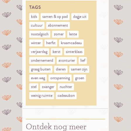
TAGS
kids
samen & op pad
dagje uit
cultuur
abonnement
nostalgisch
zomer
lente
winter
herfst
kraamcadeau
verjaardag
kerst
sinterklaas
ondernemend
avonturier
lief
graag buiten
dieren
samen zijn
even weg
ontspanning
groen
stel
zwanger
nuchter
weinig ruimte
cadeaubon
Ontdek nog meer