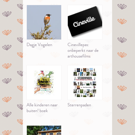
Dagje Vogelen
Cinevillepas:
onbeperkt naar de
arthousefilms
Alle kinderen naar
Sterrenpaden
buiten! boek