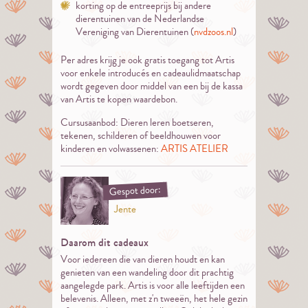
korting op de entreeprijs bij andere
dierentuinen van de Nederlandse
Vereniging van Dierentuinen (
nvdzoos.nl
)
Per adres krijg je ook gratis toegang tot Artis
voor enkele introducés en cadeaulidmaatschap
wordt gegeven door middel van een bij de kassa
van Artis te kopen waardebon.
Cursusaanbod: Dieren leren boetseren,
tekenen, schilderen of beeldhouwen voor
kinderen en volwassenen:
ARTIS ATELIER
Gespot door:
Jente
Daarom dit cadeaux
Voor iedereen die van dieren houdt en kan
genieten van een wandeling door dit prachtig
aangelegde park. Artis is voor alle leeftijden een
belevenis. Alleen, met z'n tweeën, het hele gezin