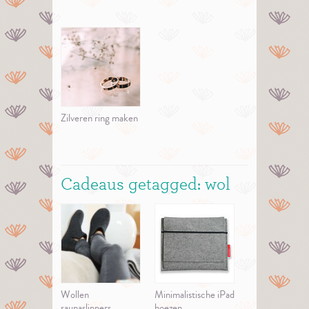
Zilveren ring maken
Cadeaus getagged: wol
Wollen
Minimalistische iPad
saunaslippers
hoezen