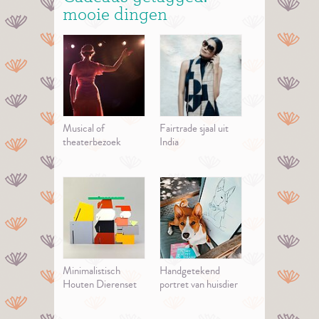
mooie dingen
Musical of
Fairtrade sjaal uit
theaterbezoek
India
Minimalistisch
Handgetekend
Houten Dierenset
portret van huisdier