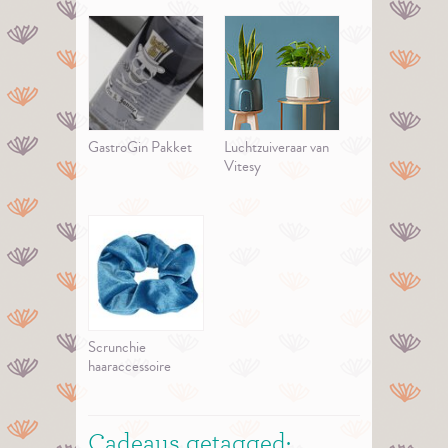
GastroGin Pakket
Luchtzuiveraar van
Vitesy
Scrunchie
haaraccessoire
Cadeaus getagged: