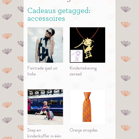
Cadeaus getagged:
accessoires
Fairtrade sjaal uit
Kindertekening
India
sieraad
Step en
Oranje stropdas
kinderkoffer in één