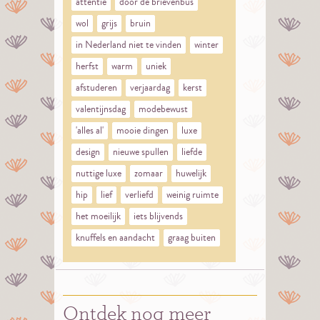
attentie
door de brievenbus
wol
grijs
bruin
in Nederland niet te vinden
winter
herfst
warm
uniek
afstuderen
verjaardag
kerst
valentijnsdag
modebewust
'alles al'
mooie dingen
luxe
design
nieuwe spullen
liefde
nuttige luxe
zomaar
huwelijk
hip
lief
verliefd
weinig ruimte
het moeilijk
iets blijvends
knuffels en aandacht
graag buiten
Ontdek nog meer