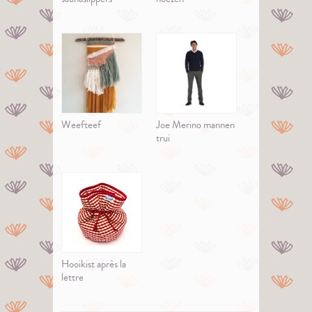
Weefteef
Joe Merino mannen
trui
Hooikist après la
lettre