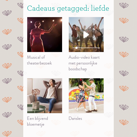
Cadeaus getagged: liefde
Musical of
Audio-video kaart
theaterbezoek
met persoonlijke
boodschap
Een blijvend
Dansles
bloemetje