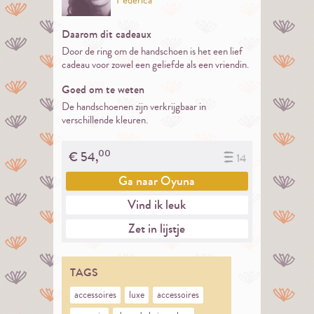
Federica
Daarom dit cadeaux
Door de ring om de handschoen is het een lief
cadeau voor zowel een geliefde als een vriendin.
Goed om te weten
De handschoenen zijn verkrijgbaar in
verschillende kleuren.
00
€
54,
14
Ga naar
Oyuna
Vind ik leuk
Zet in lijstje
TAGS
accessoires
luxe
accessoires