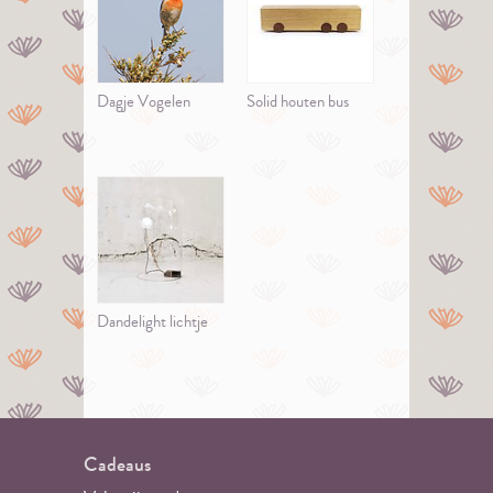
Dagje Vogelen
Solid houten bus
Dandelight lichtje
Cadeaus