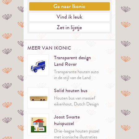
Ga naar
Ikonic
Vind ik leuk
Zet in lijstje
MEER VAN IKONIC
Transparent design
Land Rover
Transparante houten auto
in de stijl van de Land
Rover, handgemaakt door
Maurice Doorduyn.
Solid houten bus
Handgemaakt van
Houten bus van massief
gerecycled plexiglas.
eikenhout, Dutch Design
van Lex Pott, met tijdloze
elegantie.
Joost Swarte
huispuzzel
Drie-laagse houten puzzel
met iconische illustraties