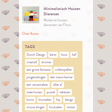
van Joost Swarte, een
visuele reis door de tijd.
Minimalistisch Houten
Dierenset
Moderne houten
dierenset van Floris
Hovers, kleurrijk Dutch
Over Ikonic
Design in luxe giftbox.
Perfect voor spel en
decoratie.
TAGS
Dutch Design
kerst
hout
lief
creatief
dromer
een grote fantasie
rollenspellen
jongensdingen
een nieuw kamer
een verzamelaar
'alles al'
twee huizen
puzzel
tekenen
kunst
knutselen
hip
design
mooie dingen
knutselen
winter