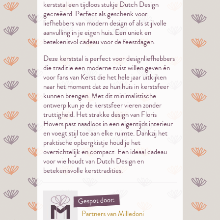
kerststal een tijdloos stukje Dutch Design
gecreëerd. Perfect als geschenk voor
liefhebbers van modern design of als stijlvolle
aanvulling in je eigen huis. Een uniek en
betekenisvol cadeau voor de feestdagen.
Deze kerststal is perfect voor designliefhebbers
die traditie een moderne twist willen geven én
voor fans van Kerst die het hele jaar uitkijken
naar het moment dat ze hun huis in kerstsfeer
kunnen brengen. Met dit minimalistische
ontwerp kun je de kerstsfeer vieren zonder
truttigheid. Het strakke design van Floris
Hovers past naadloos in een eigentijds interieur
en voegt stijl toe aan elke ruimte. Dankzij het
praktische opbergkistje houd je het
overzichtelijk en compact. Een ideaal cadeau
voor wie houdt van Dutch Design en
betekenisvolle kersttradities.
Gespot door:
Partners van Milledoni