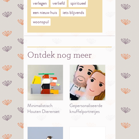
verlegen
verliefd
spiritueel
een nieuw huis
iets blijvends
woonspul
Ontdek nog meer
Minimalistisch
Gepersonaliseerde
Houten Dierenset
knuffelportretjes