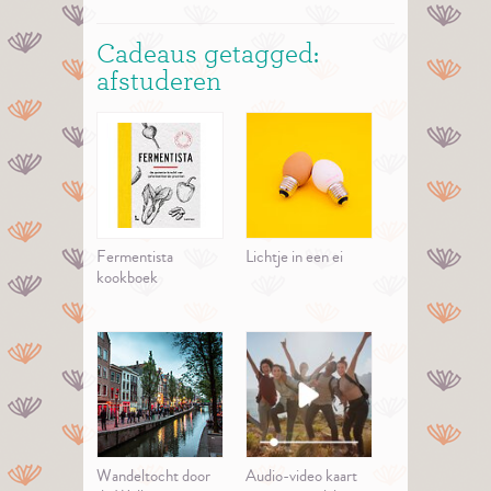
Cadeaus getagged:
afstuderen
Fermentista
Lichtje in een ei
kookboek
Wandeltocht door
Audio-video kaart