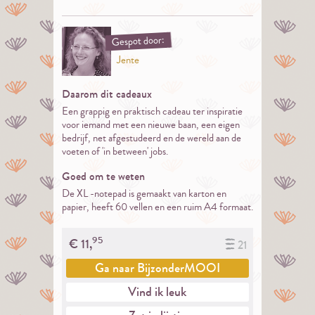
Gespot door:
Jente
Daarom dit cadeaux
Een grappig en praktisch cadeau ter inspiratie
voor iemand met een nieuwe baan, een eigen
bedrijf, net afgestudeerd en de wereld aan de
voeten of 'in between' jobs.
Goed om te weten
De XL -notepad is gemaakt van karton en
papier, heeft 60 vellen en een ruim A4 formaat.
95
€
11,
21
Ga naar
BijzonderMOOI
Vind ik leuk