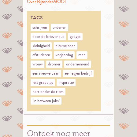
Over BijzonderMOOI
TAGS
schrijven
ordenen
door de brievenbus
gadget
kleinigheid
nieuwe baan
afstuderen
verjaardag
man
vrouw
dromer
ondernemend
een nieuwe baan
een eigen bedrijf
iets grappigs
inspiratie
hart onder de riem
‘in between jobs’
Ontdek nog meer