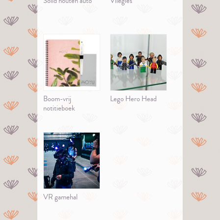
Solid houten auto
Vliegles
Boom-vrij
Lego Hero Head
notitieboek
VR gamehal