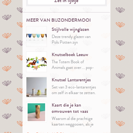
Zet in lijstje
MEER VAN BIJZONDERMOOI
Stijlvolle wijnglazen
Deze trendy glazen van
Pols Potten zijn
handgemaakt.
Ze zijn niet alleen geschikt
Knutselboek Leeuw
voor wijn, maar ook voor
The Totem Book of
niet-alcoholische dranken
Animals gaat over.... pop-
en cocktails. Het is een
up dieren.
set die bestaat uit 6
Knutsel Lantarentjes
verschillende retrokleuren
Set van 3 eco-lantarentjes
en dessins.
om zelf in elkaar te zetten.
Kaart die je kan
omvouwen tot vaas
Waarom al die prachtige
kaarten weggooien, als je
ze ook nog kan gebruiken?