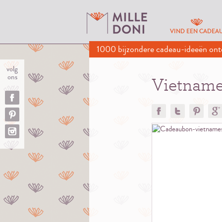
VIND EEN CADEA
1000 bijzondere cadeau-ideeën ont
volg
ons
Vietname