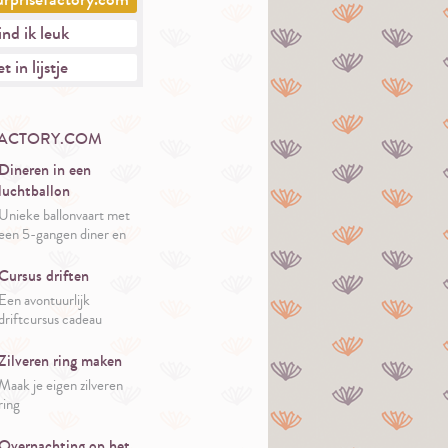
nd ik leuk
t in lijstje
FACTORY.COM
Dineren in een
luchtballon
Unieke ballonvaart met
een 5-gangen diner en
fenomenaal uitzicht over
Nederland.
Cursus driften
Een avontuurlijk
driftcursus cadeau
adrenaline- en
autoliefhebbers
Zilveren ring maken
Maak je eigen zilveren
ring
Overnachting op het