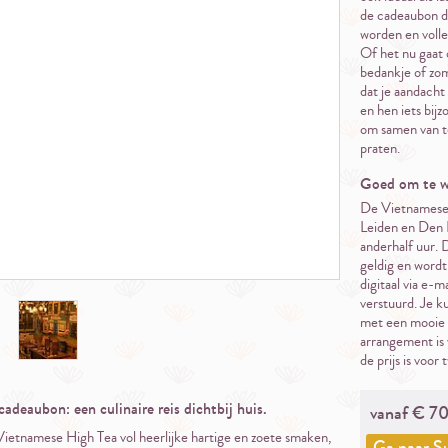
de cadeaubon di
worden en volled
Of het nu gaat 
bedankje of zom
dat je aandacht
en hen iets bijz
om samen van te
praten.
Goed om te w
De Vietnamese h
Leiden en Den 
anderhalf uur. 
geldig en wordt 
digitaal via e-
verstuurd. Je k
met een mooie 
arrangement is
de prijs is voor
deaubon: een culinaire reis dichtbij huis.
vanaf €
70
ietnamese High Tea vol heerlijke hartige en zoete smaken,
Ga naar
S