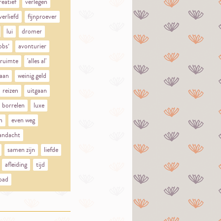
reatief
verlegen
verliefd
fijnproever
lui
dromer
obs’
avonturier
 ruimte
'alles al'
aan
weinig geld
reizen
uitgaan
borrelen
luxe
n
even weg
aandacht
samen zijn
liefde
afleiding
tijd
pad