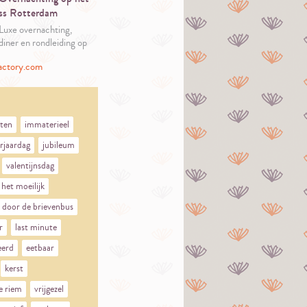
ss Rotterdam
Luxe overnachting,
diner en rondleiding op
het iconische ss
actory.com
Rotterdam.
ten
immaterieel
rjaardag
jubileum
valentijnsdag
het moeilijk
door de brievenbus
r
last minute
eerd
eetbaar
kerst
e riem
vrijgezel