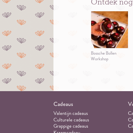
Ontdek nog
Bossche Bollen
Workshop
Cadeaus
Vo
Valentijn cadeaus
Ca
Culturele cadeaus
Ca
Grappige cadeaus
Ca
Kraamcadeau