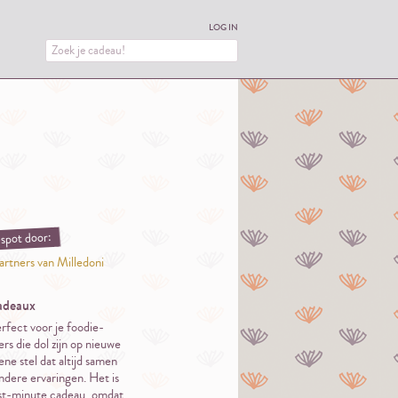
LOG IN
spot door:
artners van Milledoni
adeaux
erfect voor je foodie-
ers die dol zijn op nieuwe
ne stel dat altijd samen
ondere ervaringen. Het is
last-minute cadeau, omdat