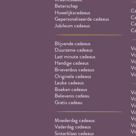
Beterschap
Ca
Huwelijkscadeaus
Ca
Gepersonaliseerde cadeaus
Ca
Jubileum cadeaus
Ca
Blijvende cadeaus
Vo
Duurzame cadeaus
Vo
Last minute cadeaus
Vo
Handige cadeaus
Vo
Brievenbus cadeaus
Vo
Originele cadeaus
Leuke cadeaus
Boeken cadeaus
Vo
Belevenis cadeau
Vo
Gratis cadeau
Vo
Vo
Vo
Moederdag cadeaus
Vo
Vaderdag cadeaus
Vo
Sinterklaas cadeaus