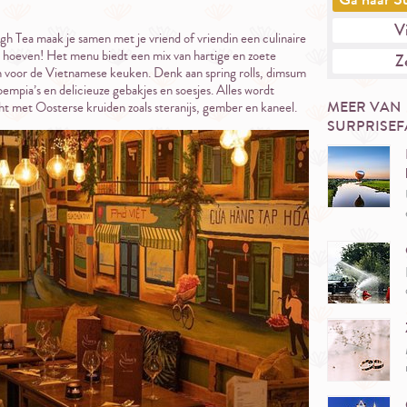
Vi
 Tea maak je samen met je vriend of vriendin een culinaire
te hoeven! Het menu biedt een mix van hartige en zoete
Ze
jn voor de Vietnamese keuken. Denk aan spring rolls, dimsum
empia’s en delicieuze gebakjes en soesjes. Alles wordt
MEER VAN
ht met Oosterse kruiden zoals steranijs, gember en kaneel.
SURPRISE