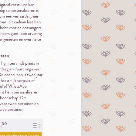
gitaal verstuurd kan
ig te personaliseren is.
om een verjaardag, een
aar, dit cadeau laat zien
 hebt voor de ontvangers
onders gunt: een ervaring
 genieten én over na te
eten
igh tea vindt plaats in
Haag en duurt ongeveer
De cadeaubon is twee jaar
feestelijk verpakt of
mail of WhatsApp
unt hem personaliseren
boodschap. Dit
 voor twee personen en
 twee personen.
00
,
2
urprisefactory.com