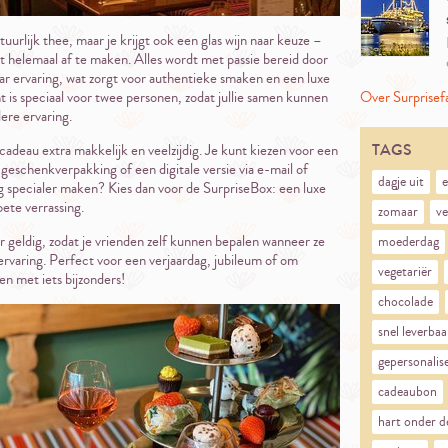
tuurlijk thee, maar je krijgt ook een glas wijn naar keuze –
t helemaal af te maken. Alles wordt met passie bereid door
ar ervaring, wat zorgt voor authentieke smaken en een luxe
 is speciaal voor twee personen, zodat jullie samen kunnen
Over Surprisef
ere ervaring.
TAGS
adeau extra makkelijk en veelzijdig. Je kunt kiezen voor een
geschenkverpakking of een digitale versie via e-mail of
dagje uit
e
 specialer maken? Kies dan voor de SurpriseBox: een luxe
ete verrassing.
zomaar
ve
 geldig, zodat je vrienden zelf kunnen bepalen wanneer ze
moederdag
ervaring. Perfect voor een verjaardag, jubileum of om
vegetariër
n met iets bijzonders!
chocolade
snel leverbaa
gepersonalis
cadeaubon
hart onder d