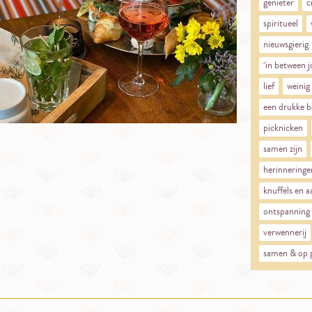
genieter
c
spiritueel
nieuwsgierig
‘in between j
lief
weinig
een drukke b
picknicken
samen zijn
herinneringe
knuffels en 
ontspanning
verwennerij
samen & op 