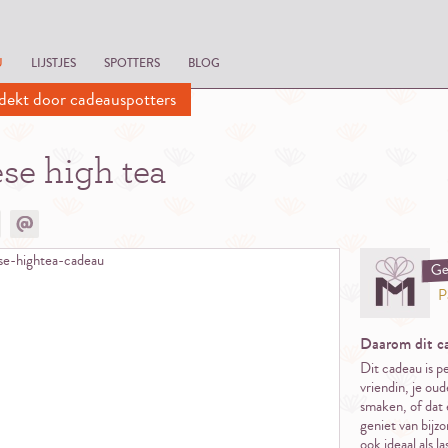
U
LIJSTJES
SPOTTERS
BLOG
dekt door cadeauspotters
se high tea
Ge
P
Daarom dit c
Dit cadeau is p
vriendin, je oud
smaken, of dat e
geniet van bijz
ook ideaal als 