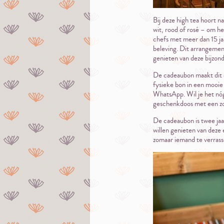
Bij deze high tea hoort na
wit, rood of rosé – om he
chefs met meer dan 15 ja
beleving. Dit arrangement
genieten van deze bijzond
De cadeaubon maakt dit c
fysieke bon in een mooie 
WhatsApp. Wil je het nóg
geschenkdoos met een zo
De cadeaubon is twee jaar
willen genieten van deze 
zomaar iemand te verrasse