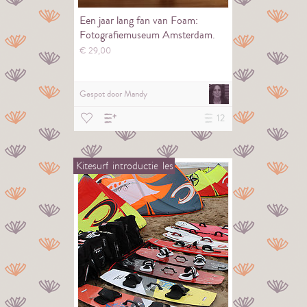
Een jaar lang fan van Foam:
Fotografiemuseum Amsterdam.
€
29,
00
Gespot door
Mandy
12
Kitesurf
introductie
les