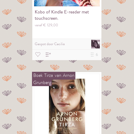
Kobo of Kindle E-reader met
touchscreen.
vanaf €
129,
00
Gespot door
Cecilia
6
Boek
Tirza
van
Arnon
Grunberg