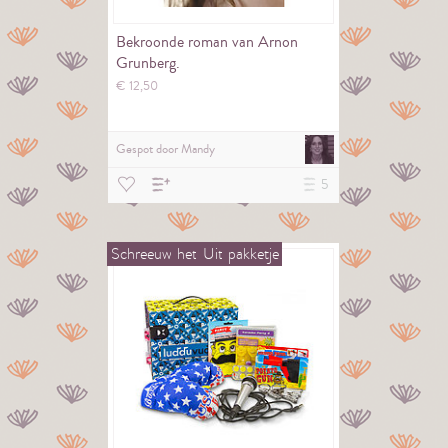
Bekroonde roman van Arnon
Grunberg.
€
12,
50
Gespot door
Mandy
5
Schreeuw
het
Uit
pakketje