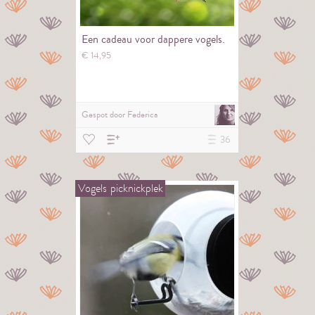
Een cadeau voor dappere vogels.
€
14,
95
Gespot door
Federica
36
Vogels
picknickplek