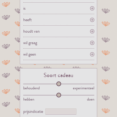
is
heeft
houdt van
wil graag
wil geen
Soort cadeau
behoudend
experimenteel
hebben
doen
prijsindicatie