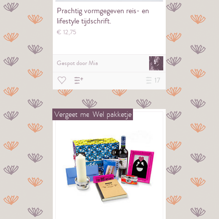
Prachtig vormgegeven reis- en
lifestyle tijdschrift.
€
12,
75
Gespot door
Mia
17
Vergeet
me
Wel
pakketje