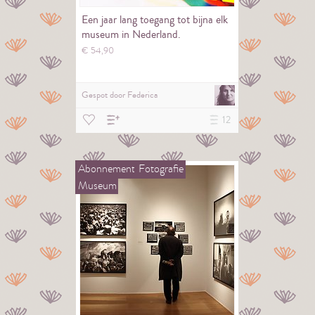
Een jaar lang toegang tot bijna elk
museum in Nederland.
€
54,
90
Gespot door
Federica
12
Abonnement
Fotografie
Museum