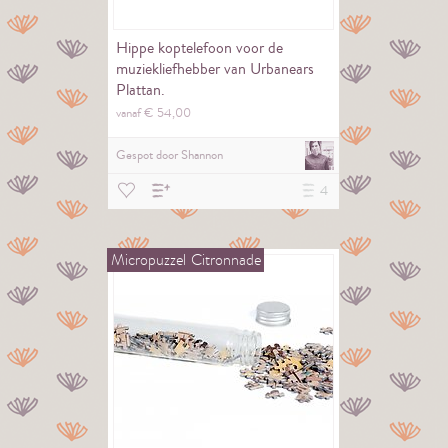
Hippe koptelefoon voor de
muziekliefhebber van Urbanears
Plattan.
vanaf €
54,
00
Gespot door
Shannon
4
Micropuzzel
Citronnade