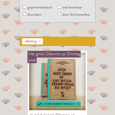
gepersonaliseerd
snel leverbaar
duurzaam
door de brievenbus
afleiding
Het
grote
Dilemma
op
Dinsdag
boek