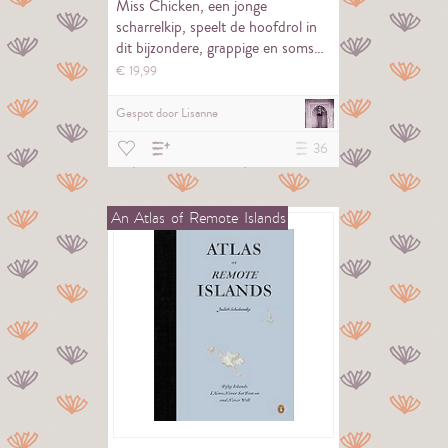
Miss Chicken, een jonge
scharrelkip, speelt de hoofdrol in
dit bijzondere, grappige en soms…
€
19,
99
Gespot door
Lisanne
36
An
Atlas
of
Remote
Islands