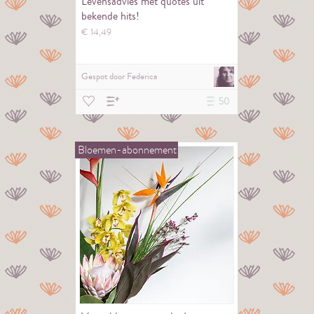
Levensadvies met quotes uit
bekende hits!
€
14,
49
Gespot door
Federica
50
Bloemen-abonnement