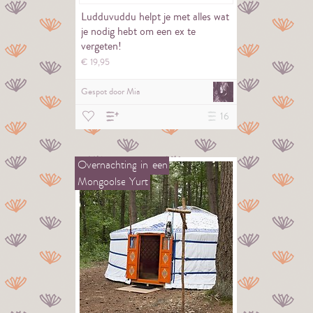
Ludduvuddu helpt je met alles wat
je nodig hebt om een ex te
vergeten!
€
19,
95
Gespot door
Mia
16
Overnachting
in
een
Mongoolse
Yurt