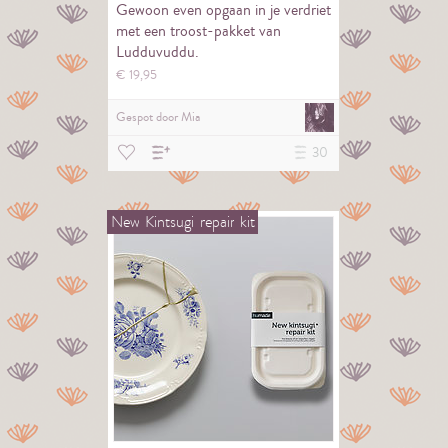
Gewoon even opgaan in je verdriet
met een troost-pakket van
Ludduvuddu.
€
19,
95
Gespot door
Mia
30
New
Kintsugi
repair
kit