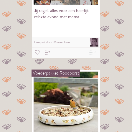
Jij regelt alles voor een heerlijk
relaxte avond met mama.
Gespot door
Marie-José
4
Voederpakket
Roodborst