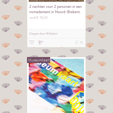
2 nachten voor 2 personen in een
nomadentent in Noord-Brabant.
vanaf €
78,
00
Gespot door
Milledoni
15
Museumkaart