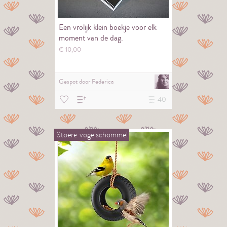
Een vrolijk klein boekje voor elk
moment van de dag.
€
10,
00
Gespot door
Federica
40
Stoere
vogelschommel