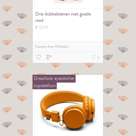
Drie dobbelstenen met goede
raad.
€
12,
00
Gespot door
Milledoni
5
Draadloze
eyecatcher
koptelefoon