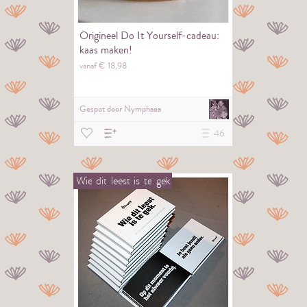
Origineel Do It Yourself-cadeau:
kaas maken!
vanaf €
18,
98
Gespot door
Nymphaea
46
Wie
dit
leest
is
te
gek