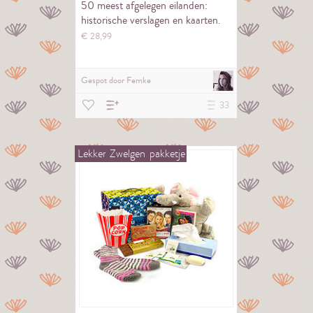
50 meest afgelegen eilanden:
historische verslagen en kaarten.
€
28,
99
Gespot door
Femke
33
Lekker
Zwelgen
pakketje