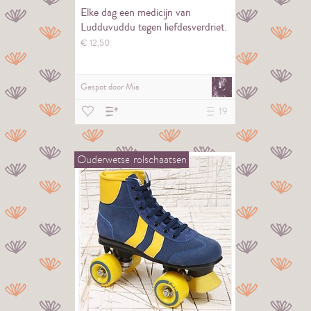
Elke dag een medicijn van
Ludduvuddu tegen liefdesverdriet.
€
12,
50
Gespot door
Mia
19
Ouderwetse
rolschaatsen