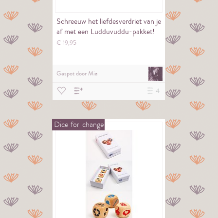
Schreeuw het liefdesverdriet van je
af met een Ludduvuddu-pakket!
€
19,
95
Gespot door
Mia
4
Dice
for
change