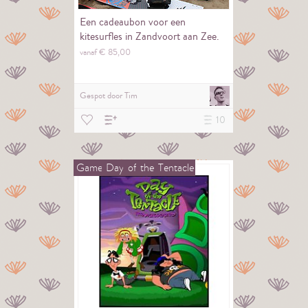
Een cadeaubon voor een
kitesurfles in Zandvoort aan Zee.
vanaf €
85,
00
Gespot door
Tim
10
Game
Day
of
the
Tentacle