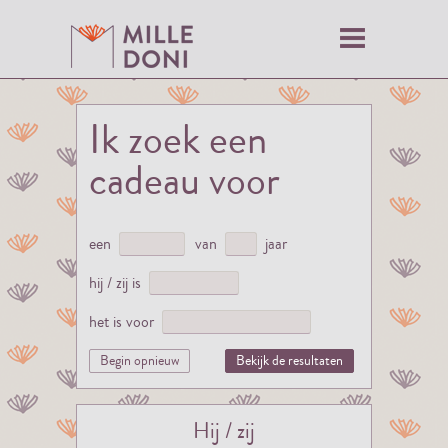
Ik zoek een
cadeau voor
een
van
jaar
hij / zij is
het is voor
Begin opnieuw
Bekijk de resultaten
Hij / zij