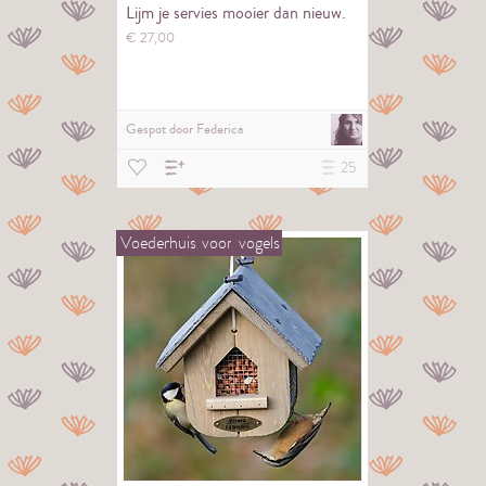
Lijm je servies mooier dan nieuw.
€
27,
00
Gespot door
Federica
25
Voederhuis
voor
vogels