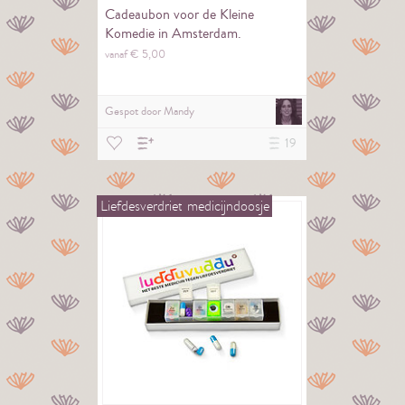
Cadeaubon voor de Kleine
Komedie in Amsterdam.
vanaf €
5,
00
Gespot door
Mandy
19
Liefdesverdriet
medicijndoosje