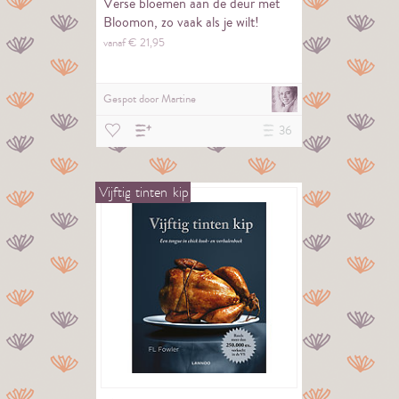
Verse bloemen aan de deur met
Bloomon, zo vaak als je wilt!
vanaf €
21,
95
Gespot door
Martine
36
Vijftig
tinten
kip