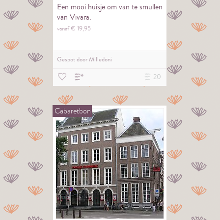
Een mooi huisje om van te smullen
van Vivara.
vanaf €
19,
95
Gespot door
Milledoni
20
Cabaretbon