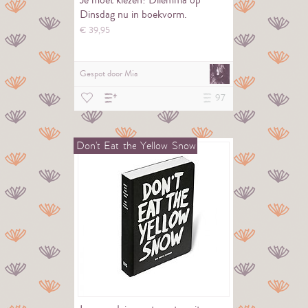
Je móét kiezen! Dilemma op
Dinsdag nu in boekvorm.
€
39,
95
Gespot door
Mia
97
Don't
Eat
the
Yellow
Snow