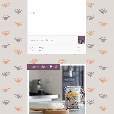
€
12,
00
Gespot door
Silvia
3
Kaasmaakset
Boska