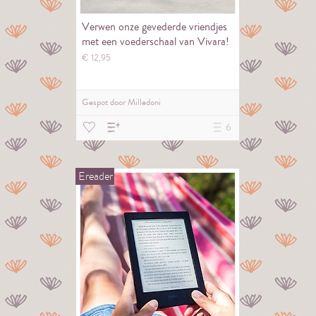
Verwen onze gevederde vriendjes
met een voederschaal van Vivara!
€
12,
95
Gespot door
Milledoni
6
Ereader