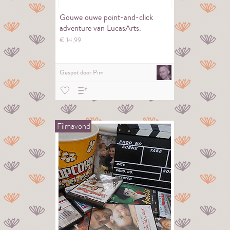
Gouwe ouwe point-and-click
adventure van LucasArts.
€
14,
99
Gespot door
Pim
Filmavond