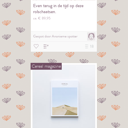
Even terug in de tijd op deze
rolschaatsen.
ca. €
89,
95
Gespot door
Anonieme spotter
18
Cereal
magazine