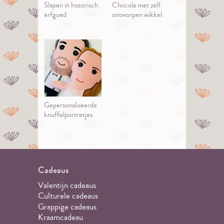
Slapen in historisch
Chocola met zelf
erfgoed
ontworpen wikkel
Gepersonaliseerde
knuffelportretjes
Cadeaus
Valentijn cadeaus
Culturele cadeaus
Grappige cadeaus
Kraamcadeau