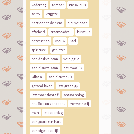
vaderdag
zomaar
nieuw huis
sorry
vrijgezel
hart onder de riem
nieuwe baan
afscheid
kraamcadeau
huwelijk
beterschap
vrouw
stel
spiritueel
genieter
een drukke baan
weinig tijd
een nieuwe baan
het moeilijk
'alles al'
een nieuw huis
gezond leven
iets grappigs
iets voor zichzelf
ontspanning
knuffels en aandacht
verwennerij
man
moederdag
een gebroken hart
een eigen bedrijf