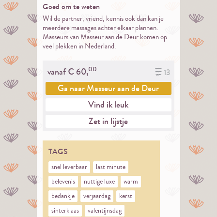
Goed om te weten
Wil de partner, vriend, kennis ook dan kan je
meerdere massages achter elkaar plannen.
Masseurs van Masseur aan de Deur komen op
veel plekken in Nederland.
00
vanaf €
60,
13
Ga naar
Masseur aan de Deur
Vind ik leuk
Zet in lijstje
TAGS
snel leverbaar
last minute
belevenis
nuttige luxe
warm
bedankje
verjaardag
kerst
sinterklaas
valentijnsdag