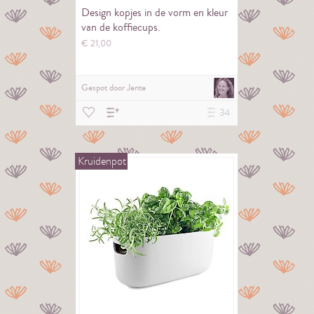
Design kopjes in de vorm en kleur
van de koffiecups.
€
21,
00
Gespot door
Jente
34
Kruidenpot