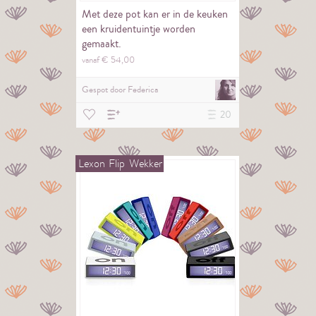
Met deze pot kan er in de keuken
een kruidentuintje worden
gemaakt.
vanaf €
54,
00
Gespot door
Federica
20
Lexon
Flip
Wekker