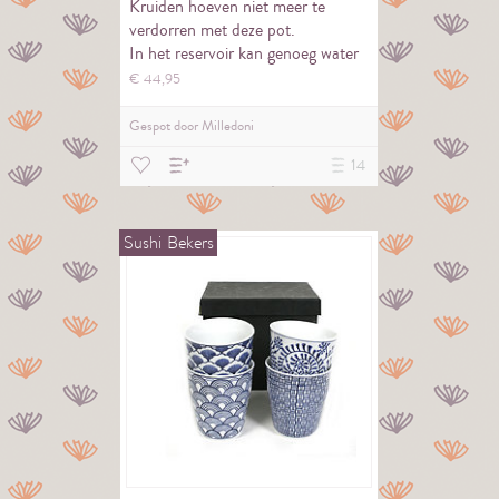
Kruiden hoeven niet meer te
verdorren met deze pot.
In het reservoir kan genoeg water
voor een hele…
€
44,
95
Gespot door
Milledoni
14
Sushi
Bekers