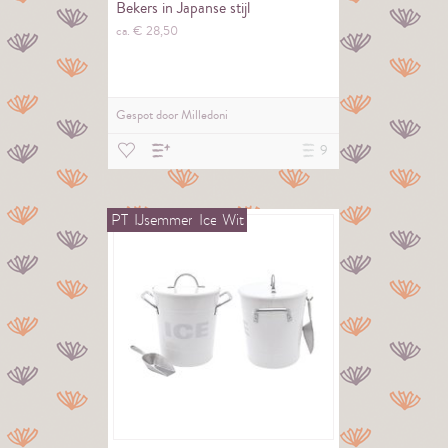
Bekers in Japanse stijl
ca. €
28,
50
Gespot door
Milledoni
9
PT
IJsemmer
Ice
Wit