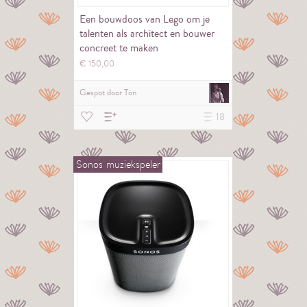
Een bouwdoos van Lego om je
talenten als architect en bouwer
concreet te maken
€
150,
00
Gespot door
Ton
18
Sonos
muziekspeler