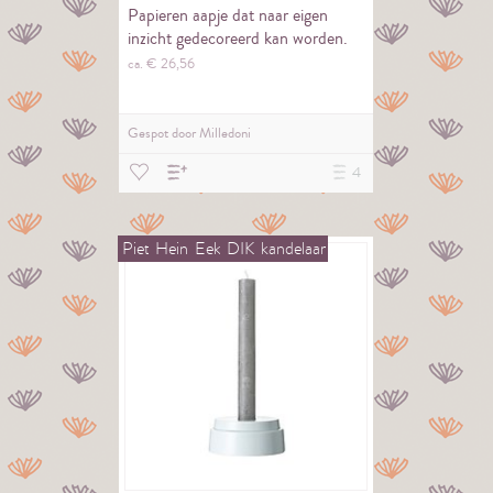
Papieren aapje dat naar eigen
inzicht gedecoreerd kan worden.
ca. €
26,
56
Gespot door
Milledoni
4
Piet
Hein
Eek
DIK
kandelaar