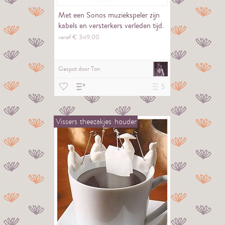
Met een Sonos muziekspeler zijn
kabels en versterkers verleden tijd.
vanaf €
349,
00
Gespot door
Ton
5
Vissers
theezakjes
houder