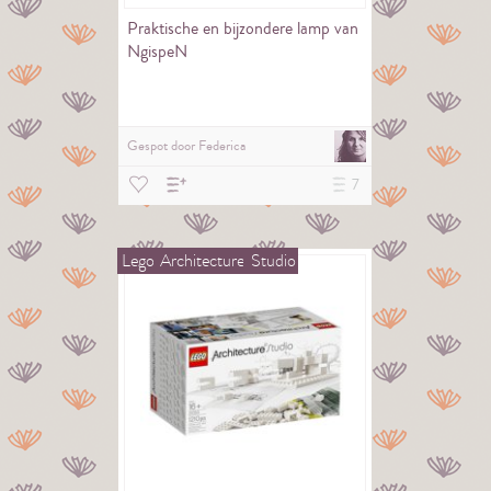
Praktische en bijzondere lamp van
NgispeN
Gespot door
Federica
7
Lego
Architecture
Studio