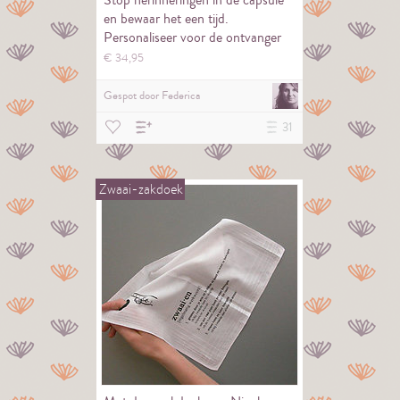
Stop herinneringen in de capsule
en bewaar het een tijd.
Personaliseer voor de ontvanger
de capsule
€
34,
95
Gespot door
Federica
31
Zwaai-zakdoek