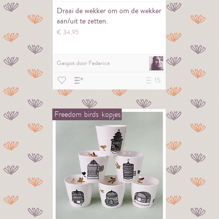
Draai de wekker om om de wekker
aan/uit te zetten.
€
34,
95
Gespot door
Federica
15
Freedom
birds
kopjes