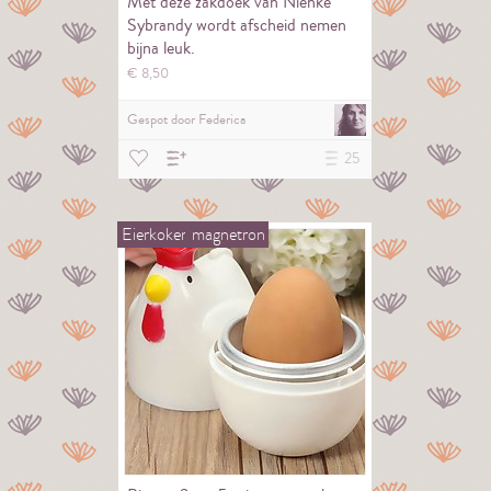
Met deze zakdoek van Nienke
Sybrandy wordt afscheid nemen
bijna leuk.
€
8,
50
Gespot door
Federica
25
Eierkoker
magnetron