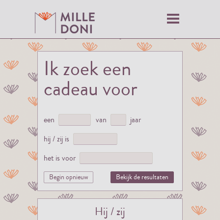
Ik zoek een
cadeau voor
een
van
jaar
hij / zij is
het is voor
Begin opnieuw
Bekijk de resultaten
Hij / zij