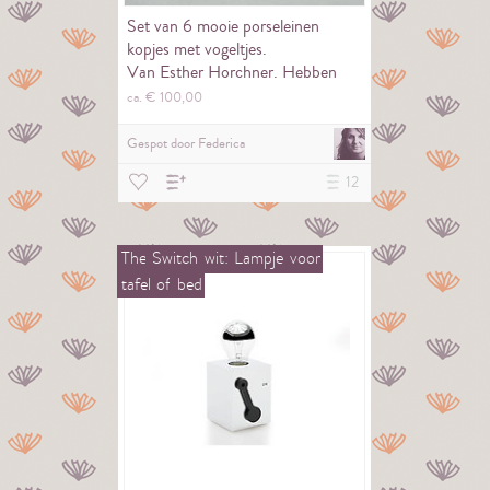
Set van 6 mooie porseleinen
kopjes met vogeltjes.
Van Esther Horchner. Hebben
een vrolijke en zachte…
ca. €
100,
00
Gespot door
Federica
12
The
Switch
wit:
Lampje
voor
tafel
of
bed