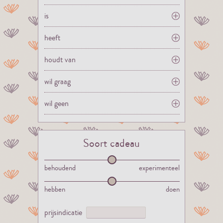
is
heeft
houdt van
wil graag
wil geen
Soort cadeau
behoudend
experimenteel
hebben
doen
prijsindicatie