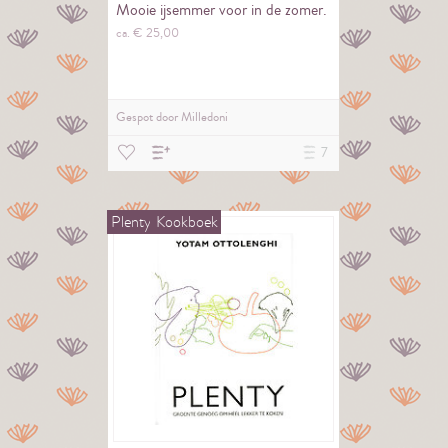
Mooie ijsemmer voor in de zomer.
ca. €
25,
00
Gespot door
Milledoni
7
Plenty
Kookboek