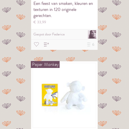
Een feest van smaken, kleuren en
texturen in 120 originele
gerechten.
€
33,
99
Gespot door
Federica
6
Paper
Monkey