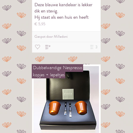
Deze blauwe kandelaar is lekker
dik en stevig.
Hij staat als een huis en heeft
verder geen poespas.
€
5,
95
Gespot door
Milledoni
3
Dubbelwandige
Nespresso
kopjes
+
lepeltjes