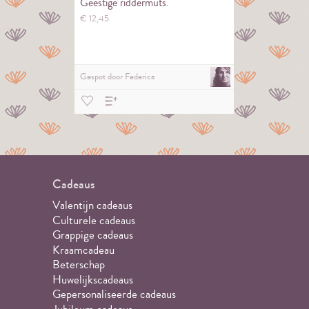
Geestige riddermuts.
€
12,
45
Gespot door
Federica
Cadeaus
Valentijn cadeaus
Culturele cadeaus
Grappige cadeaus
Kraamcadeau
Beterschap
Huwelijkscadeaus
Gepersonaliseerde cadeaus