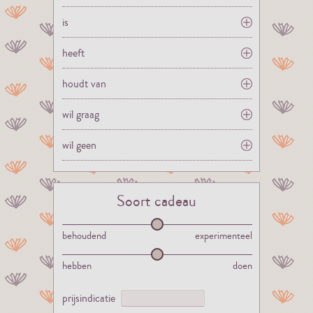
is
heeft
houdt van
wil graag
wil geen
Soort cadeau
behoudend
experimenteel
hebben
doen
prijsindicatie