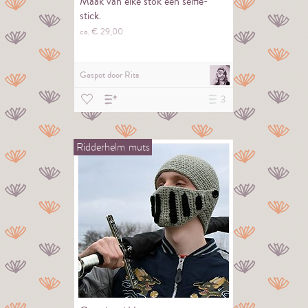
Maak van elke stok een selfie-
stick.
ca. €
29,
00
Gespot door
Rita
3
Ridderhelm
muts