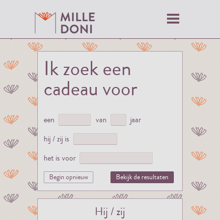
Ik zoek een
cadeau voor
een
van
jaar
hij / zij is
het is voor
Begin opnieuw
Bekijk de resultaten
Hij / zij