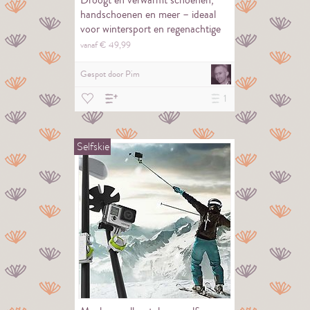
Droogt en verwarmt schoenen,
handschoenen en meer – ideaal
voor wintersport en regenachtige
dagen.
vanaf €
49,
99
Gespot door
Pim
1
Selfskie