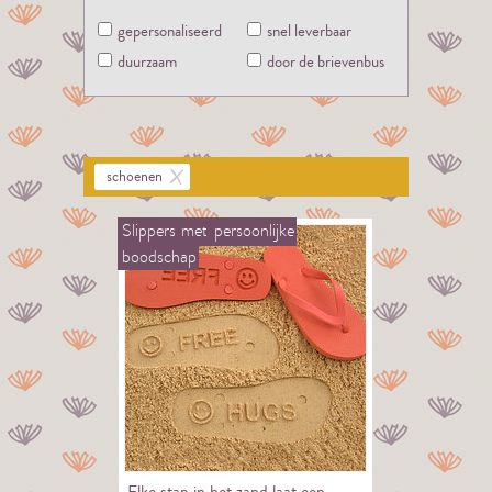
gepersonaliseerd
snel leverbaar
duurzaam
door de brievenbus
schoenen
Slippers
met
persoonlijke
boodschap