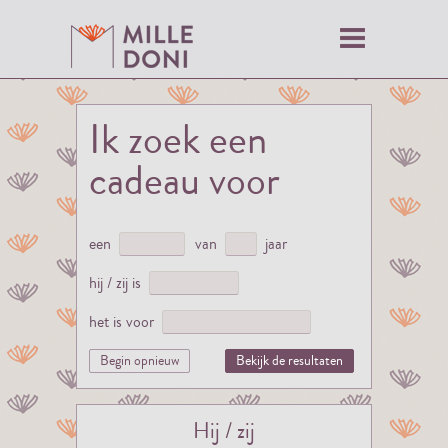
Ik zoek een
cadeau voor
een
van
jaar
hij / zij is
het is voor
Begin opnieuw
Bekijk de resultaten
Hij / zij