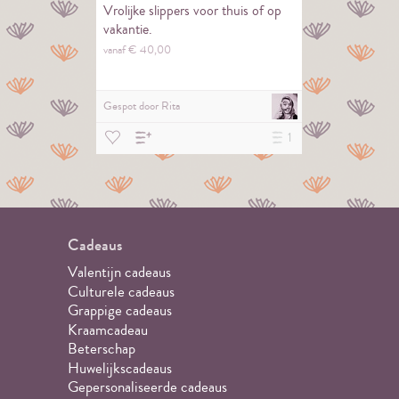
Vrolijke slippers voor thuis of op
vakantie.
vanaf €
40,
00
Gespot door
Rita
1
Cadeaus
Valentijn cadeaus
Culturele cadeaus
Grappige cadeaus
Kraamcadeau
Beterschap
Huwelijkscadeaus
Gepersonaliseerde cadeaus