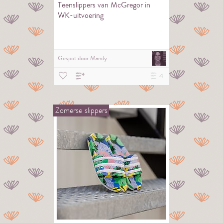
Teenslippers van McGregor in
WK-uitvoering
Gespot door
Mandy
4
Zomerse
slippers